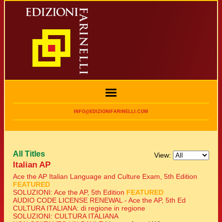
INFO@EDIZIONIFARINELLI.COM
All Titles
View:
Italian AP
Ace the AP Italian Language and Culture Exam, 5th Edition
FEATURED
SOLUZIONI: Ace the AP, 5th Edition
FEATURED
AUDIO CODE LICENSE RENEWAL - Ace the AP, 5th Ed
CULTURA ITALIANA: di regione in regione
SOLUZIONI: CULTURA ITALIANA