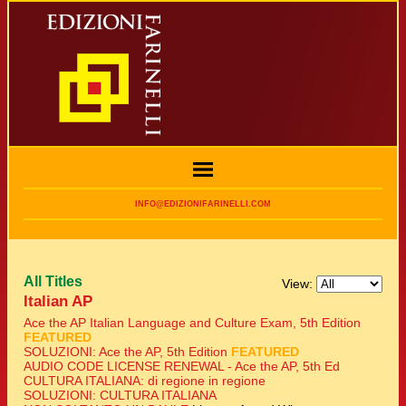
INFO@EDIZIONIFARINELLI.COM
All Titles
View:
Italian AP
Ace the AP Italian Language and Culture Exam, 5th Edition
FEATURED
SOLUZIONI: Ace the AP, 5th Edition
FEATURED
AUDIO CODE LICENSE RENEWAL - Ace the AP, 5th Ed
CULTURA ITALIANA: di regione in regione
SOLUZIONI: CULTURA ITALIANA