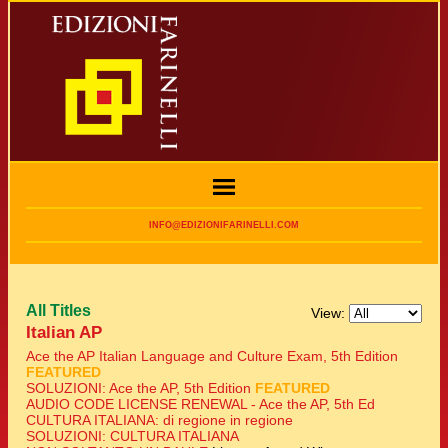
INFO@EDIZIONIFARINELLI.COM
All Titles
View:
Italian AP
Ace the AP Italian Language and Culture Exam, 5th Edition
FEATURED
SOLUZIONI: Ace the AP, 5th Edition
FEATURED
AUDIO CODE LICENSE RENEWAL - Ace the AP, 5th Ed
CULTURA ITALIANA: di regione in regione
SOLUZIONI: CULTURA ITALIANA