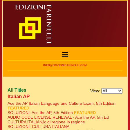
INFO@EDIZIONIFARINELLI.COM
All Titles
View:
Italian AP
Ace the AP Italian Language and Culture Exam, 5th Edition
FEATURED
SOLUZIONI: Ace the AP, 5th Edition
FEATURED
AUDIO CODE LICENSE RENEWAL - Ace the AP, 5th Ed
CULTURA ITALIANA: di regione in regione
SOLUZIONI: CULTURA ITALIANA